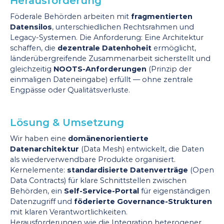
Herausforderung
Föderale Behörden arbeiten mit
fragmentierten
Datensilos
, unterschiedlichen Rechtsrahmen und
Legacy-Systemen. Die Anforderung: Eine Architektur
schaffen, die
dezentrale Datenhoheit
ermöglicht,
länderübergreifende Zusammenarbeit sicherstellt und
gleichzeitig
NOOTS-Anforderungen
(Prinzip der
einmaligen Dateneingabe) erfüllt — ohne zentrale
Engpässe oder Qualitätsverluste.
Lösung & Umsetzung
Wir haben eine
domänenorientierte
Datenarchitektur
(Data Mesh) entwickelt, die Daten
als wiederverwendbare Produkte organisiert.
Kernelemente:
standardisierte Datenverträge
(Open
Data Contracts) für klare Schnittstellen zwischen
Behörden, ein
Self-Service-Portal
für eigenständigen
Datenzugriff und
föderierte Governance-Strukturen
mit klaren Verantwortlichkeiten.
Herausforderungen wie die Integration heterogener